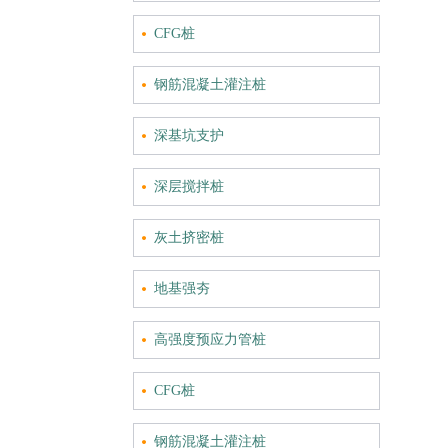
CFG桩
钢筋混凝土灌注桩
深基坑支护
深层搅拌桩
灰土挤密桩
地基强夯
高强度预应力管桩
CFG桩
钢筋混凝土灌注桩