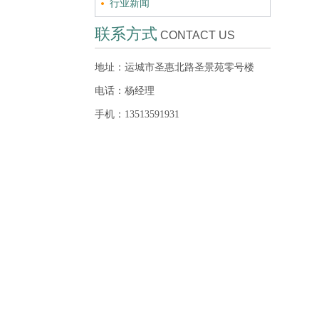
行业新闻
联系方式
CONTACT US
地址：运城市圣惠北路圣景苑零号楼
电话：杨经理
手机：13513591931