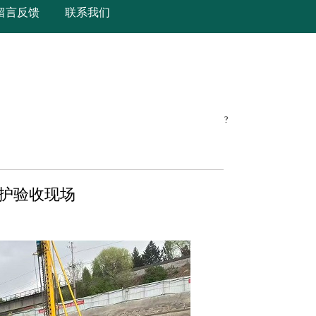
留言反馈
联系我们
?
支护验收现场