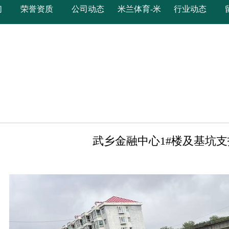
们
荣誉资质
公司动态
米兰体育-米
行业动态
兰（中国）分
类
武乡金融中心1#楼及基坑