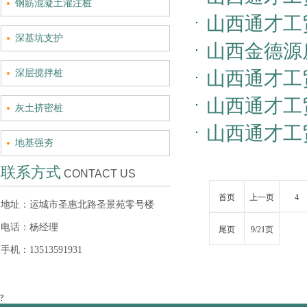
钢筋混凝土灌注桩
山西通才工
兰（中国）
深基坑支护
山西金德源房
体育-米兰
深层搅拌桩
山西通才工
山西通才工
灰土挤密桩
山西通才工
地基强夯
国）
联系方式
CONTACT US
首页
上一页
4
地址：运城市圣惠北路圣景苑零号楼
电话：杨经理
尾页
9/21页
手机：13513591931
?