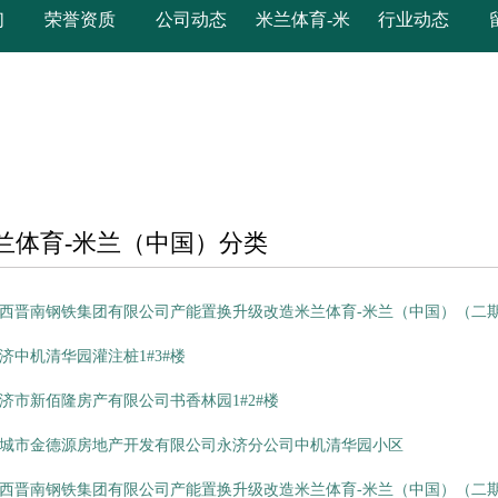
们
荣誉资质
公司动态
米兰体育-米
行业动态
兰（中国）分
类
兰体育-米兰（中国）分类
西晋南钢铁集团有限公司产能置换升级改造米兰体育-米兰（中国）（二
济中机清华园灌注桩1#3#楼
济市新佰隆房产有限公司书香林园1#2#楼
城市金德源房地产开发有限公司永济分公司中机清华园小区
西晋南钢铁集团有限公司产能置换升级改造米兰体育-米兰（中国）（二