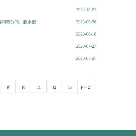
2020-10-21
碎间筛分间、脱水槽
2020-09-28
2020-08-18
2020-07-27
2020-07-27
9
10
11
12
13
下一页