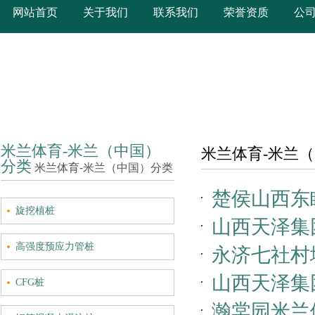
网站首页
关于我们
联系我们
荣誉资质
公
米兰体育-米兰（中国）
米兰体育-米兰
分类
米兰体育-米兰（中国）分类
楚侯山西东
旋挖植桩
山西天泽集
育-米兰（
高强度预应力管桩
永济七社村
兰（中国）
山西天泽集
CFG桩
瀚棠园米兰
斯压缩机米