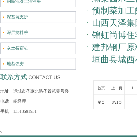
钢筋混凝土灌注桩
预制菜加工
深基坑支护
山西天泽集
深层搅拌桩
锦虹尚博住
兰（中国）
建邦钢厂原
灰土挤密桩
垣曲县城西
地基强夯
联系方式
CONTACT US
首页
上一页
1
地址：运城市圣惠北路圣景苑零号楼
电话：杨经理
尾页
3/21页
手机：13513591931
?