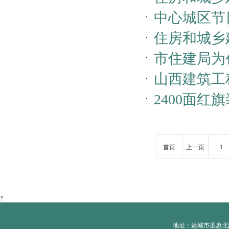
中心城区节日
住房和城乡
市住建局为
山西建筑工
2400面红
首页
上一页
1
?
地址：运城市圣惠北路