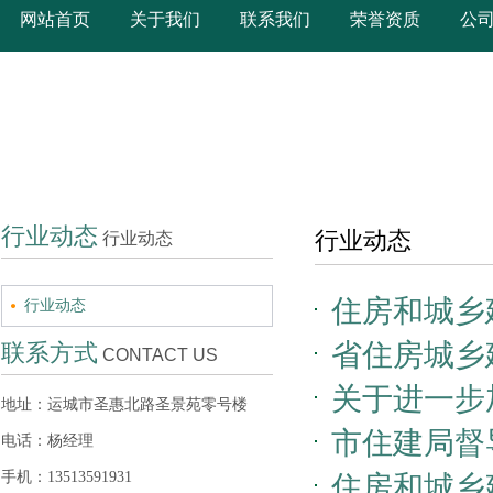
网站首页
关于我们
联系我们
荣誉资质
公
行业动态
行业动态
行业动态
住房和城乡
行业动态
省住房城乡
联系方式
展方式和生
CONTACT US
关于进一步
总结会
地址：运城市圣惠北路圣景苑零号楼
市住建局督
电话：杨经理
手机：13513591931
住房和城乡