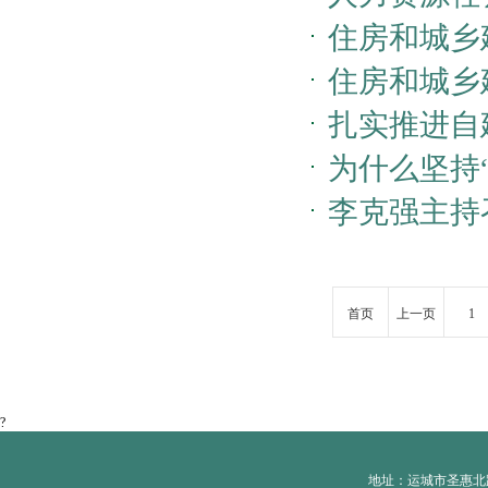
住房和城乡建
国住房和城
住房和城乡
扎实推进自建
垃圾收运处
为什么坚持
产******
李克强主持
吗……权威
助力稳定经
首页
上一页
1
?
地址：运城市圣惠北路