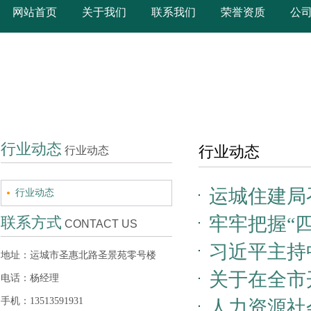
网站首页
关于我们
联系我们
荣誉资质
公
行业动态
行业动态
行业动态
运城住建局
行业动态
牢牢把握“
联系方式
CONTACT US
习近平主持
地址：运城市圣惠北路圣景苑零号楼
关于在全市
话
电话：杨经理
手机：13513591931
人力资源社
公告