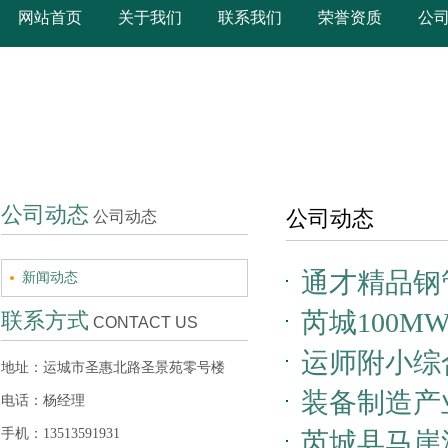
网站首页
关于我们
联系我们
荣誉资质
公
公司动态
公司动态
公司动态
通才精品钢
新闻动态
芮城100M
联系方式
CONTACT US
运师附小综
国）施工现
地址：运城市圣惠北路圣景苑零号楼
装备制造产
电话：杨经理
手机：13513591931
芮城县马崖
基工程施工