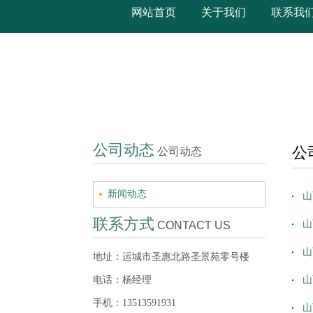
网站首页
关于我们
联系我
公司动态
公
公司动态
新闻动态
山
联系方式
山
CONTACT US
山
地址：运城市圣惠北路圣景苑零号楼
电话：杨经理
山
手机：13513591931
山