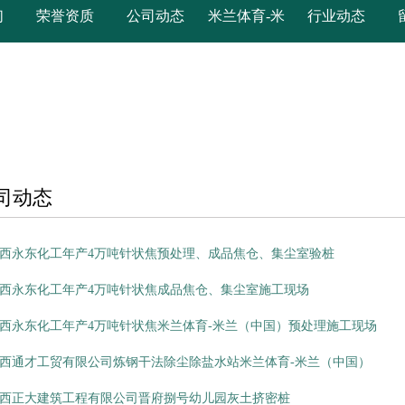
们
荣誉资质
公司动态
米兰体育-米
行业动态
兰（中国）分
类
司动态
西永东化工年产4万吨针状焦预处理、成品焦仓、集尘室验桩
西永东化工年产4万吨针状焦成品焦仓、集尘室施工现场
西永东化工年产4万吨针状焦米兰体育-米兰（中国）预处理施工现场
西通才工贸有限公司炼钢干法除尘除盐水站米兰体育-米兰（中国）
西正大建筑工程有限公司晋府捌号幼儿园灰土挤密桩