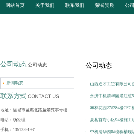
网站首页
关于我们
联系我们
荣誉资质
公
公司动态
公司动态
公司动态
新闻动态
山西通才工贸有限公司
联系方式
永济中机清华园灌注桩5
CONTACT US
丰林花园27#28#楼C
地址：运城市圣惠北路圣景苑零号楼
电话：杨经理
夏县首府小区9#楼施工
手机：13513591931
中机清华园8#楼验槽现