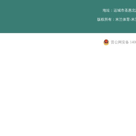
地址：运城市圣惠北路
版权所有：米兰体育-米兰
晋公网安备 1408