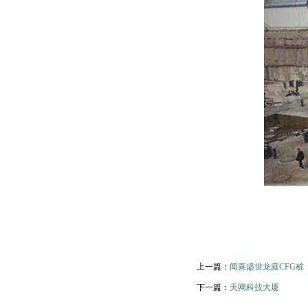
上一篇：
闻喜盛世龙庭CFG桩
下一篇：
天网科技大厦