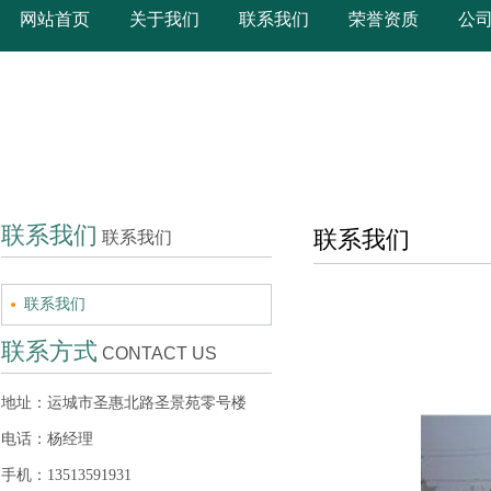
网站首页
关于我们
联系我们
荣誉资质
公
联系我们
联系我们
联系我们
联系我们
联系方式
CONTACT US
地址：运城市圣惠北路圣景苑零号楼
电话：杨经理
手机：13513591931