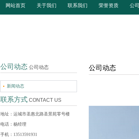
网站首页
关于我们
联系我们
荣誉资质
公
公司动态
公司动态
公司动态
新闻动态
联系方式
CONTACT US
地址：运城市圣惠北路圣景苑零号楼
电话：杨经理
手机：13513591931