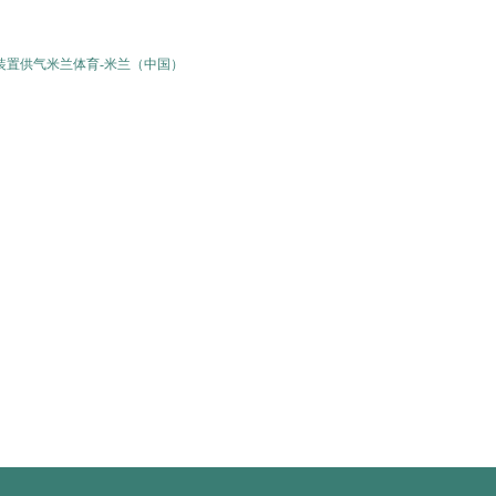
装置供气米兰体育-米兰（中国）