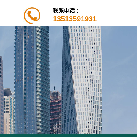
联系电话：
13513591931