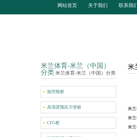
网站首页
关于我们
联系我
米兰体育-米兰（中国）
米
分类
米兰体育-米兰（中国）分类
旋挖植桩
高强度预应力管桩
米兰
米兰
CFG桩
米兰